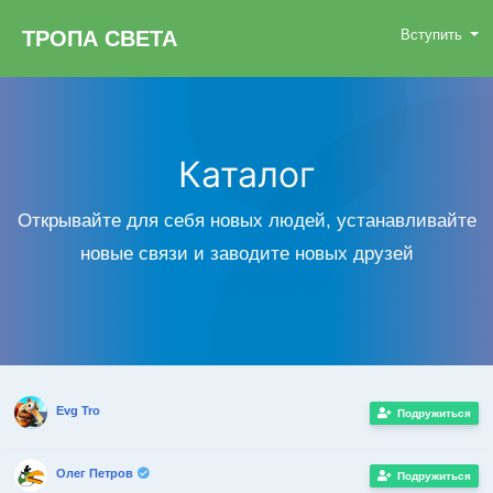
ТРОПА СВЕТА
Вступить
Каталог
Открывайте для себя новых людей, устанавливайте
новые связи и заводите новых друзей
Evg Tro
Подружиться
Олег Петров
Подружиться