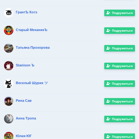
ГрантЪ Котэ
Подружиться
Старый МеханикЪ
Подружиться
Татьяна Прохорова
Подружиться
Stanison Ъ
Подружиться
Веселый Шурик ツ
Подружиться
Рина Сав
Подружиться
Анна Тропа
Подружиться
Юлия ЮГ
Подружиться