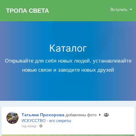
ТРОПА СВЕТА
Вступить
Каталог
Открывайте для себя новых людей, устанавливайте
новые связи и заводите новых друзей
Татьяна Прохорова
добавлены фото
ИСКУССТВО - его секреты
год назад
-