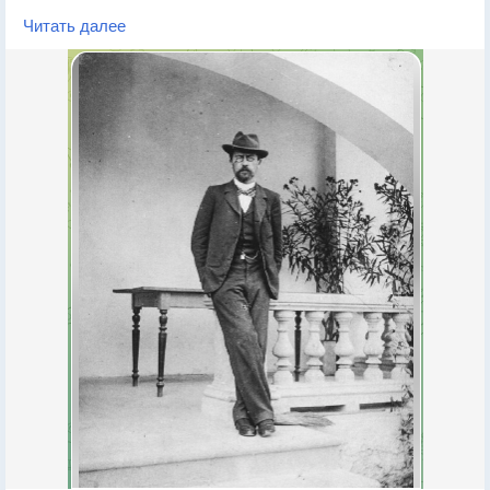
придется зимовать на Луке. Мечтал я написать в Крыму
Читать далее
пьесу и 2—3 рассказа, но оказалось, что под южным
небом гораздо легче взлететь живым на небо, чем
написать хоть одну строку. Встаю я в 11 часов, ложусь в 3
ночи, целый день ем, пью и говорю, говорю, говорю без
конца. Обратился в разговорную машину. Суворин тоже
ничего не делает, и мы с ним перерешали все вопросы.
Жизнь сытая, полная, как чаша, затягивающая... Кейф на
берегу, шартрезы, крюшоны, ракеты, купанье, веселые
ужины, поездки, романсы — всё это делает дни
короткими и едва заметными; время летит, летит, а голова
под шум волн дремлет и не хочет работать... Дни жаркие,
ночи душные, азиатские... Нет, надо уехать!
Вчера я ездил в Шах-мамай, именье Айвазовского, за 25
верст от Феодосии. Именье роскошное, несколько
сказочное; такие имения, вероятно, можно видеть в
Персии. Сам Айвазовский, бодрый старик лет 75,
представляет из себя помесь добродушного армяшки с
заевшимся архиереем; полон собственного достоинства,